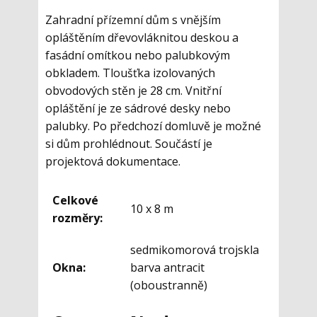
Zahradní přízemní dům s vnějším
opláštěním dřevovláknitou deskou a
fasádní omítkou nebo palubkovým
obkladem. Tloušťka izolovaných
obvodových stěn je 28 cm. Vnitřní
opláštění je ze sádrové desky nebo
palubky. Po předchozí domluvě je možné
si dům prohlédnout. Součástí je
projektová dokumentace.
Celkové
10 x 8 m
rozměry:
sedmikomorová trojskla
Okna:
barva antracit
(oboustranně)