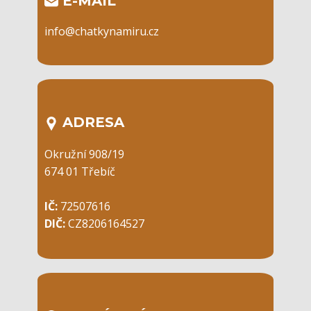
​E-MAIL
info@chatkynamiru.cz
ADRESA
Okružní 908/19
674 01 Třebíč
IČ:
72507616
DIČ:
CZ8206164527