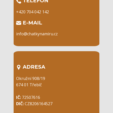
​TELEFON
+420 704 042 142
​E-MAIL
info@chatkynamiru.cz
ADRESA
Okružní 908/19
674 01 Třebíč
IČ:
72507616
DIČ:
CZ8206164527