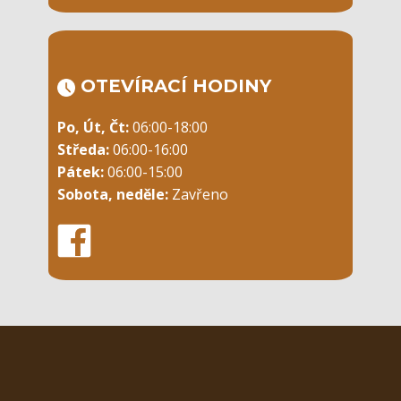
OTEVÍRACÍ ​HODINY
Po, Út, Čt:
06:00-18:00
Středa:
06:00-16:00
Pátek:
06:00-15:00
Sobota, neděle:
Zavřeno