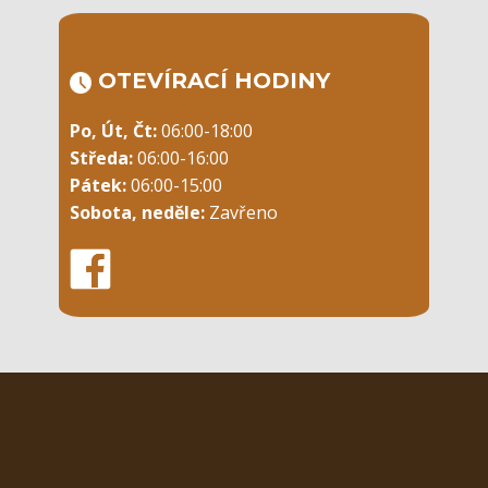
OTEVÍRACÍ ​HODINY
Po, Út, Čt:
06:00-18:00
Středa:
06:00-16:00
Pátek:
06:00-15:00
Sobota, neděle:
Zavřeno