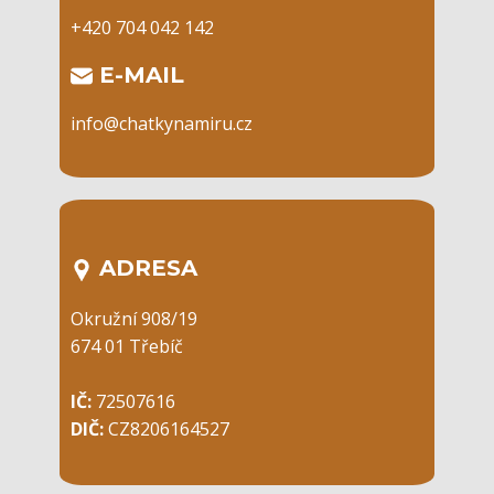
+420 704 042 142
​E-MAIL
info@chatkynamiru.cz
ADRESA
Okružní 908/19
674 01 Třebíč
IČ:
72507616
DIČ:
CZ8206164527