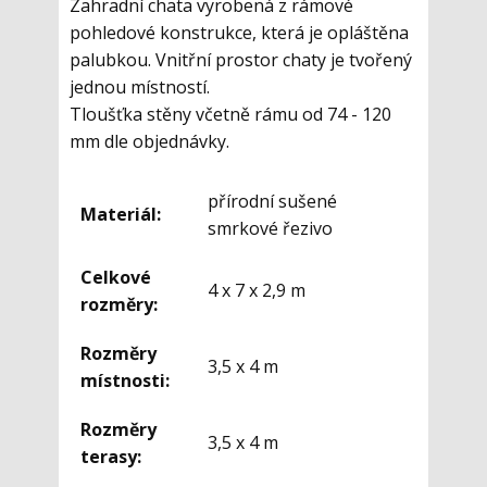
Zahradní chata vyrobená z rámové
pohledové konstrukce, která je opláštěna
palubkou. Vnitřní prostor chaty je tvořený
jednou místností.
Tloušťka stěny včetně rámu od 74 - 120
mm dle objednávky.
přírodní sušené
Materiál:
smrkové řezivo
Celkové
4 x 7 x 2,9 m
rozměry:
Rozměry
3,5 x 4 m
místnosti:
Rozměry
3,5 x 4 m
terasy: