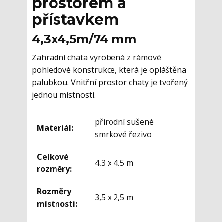
prostorem a
přístavkem
4,3x4,5m/74 mm
Zahradní chata vyrobená z rámové
pohledové konstrukce, která je opláštěna
palubkou. Vnitřní prostor chaty je tvořený
jednou místností.
přírodní sušené
Materiál:
smrkové řezivo
Celkové
4,3 x 4,5 m
rozměry:
Rozměry
3,5 x 2,5 m
místnosti: