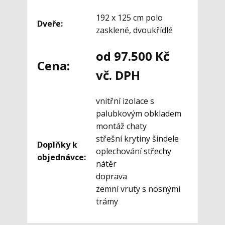
192 x 125 cm polo
Dveře:
zasklené, dvoukřídlé
od 97.500 Kč
Cena:
vč. DPH
vnitřní izolace s
palubkovým obkladem
montáž chaty
střešní krytiny šindele
Doplňky k
oplechování střechy
objednávce:
nátěr
doprava
zemní vruty s nosnými
trámy