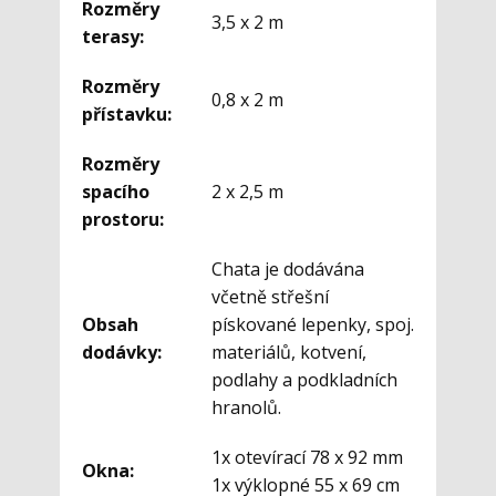
Rozměry
3,5 x 2 m
terasy:
Rozměry
0,8 x 2 m
přístavku:
Rozměry
spacího
2 x 2,5 m
prostoru:
Chata je dodávána
včetně střešní
Obsah
pískované lepenky, spoj.
dodávky:
materiálů, kotvení,
podlahy a podkladních
hranolů.
1x otevírací 78 x 92 mm
Okna:
1x výklopné 55 x 69 cm