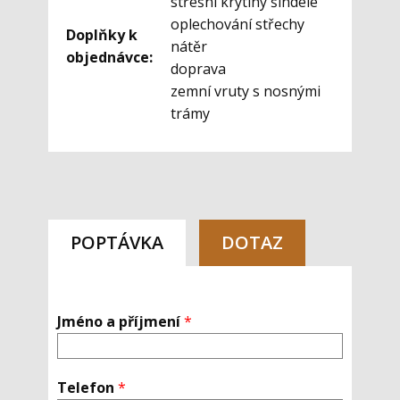
střešní krytiny šindele
oplechování střechy
Doplňky k
nátěr
objednávce:
doprava
zemní vruty s nosnými
trámy
POPTÁVKA
DOTAZ
Jméno a příjmení
*
Telefon
*