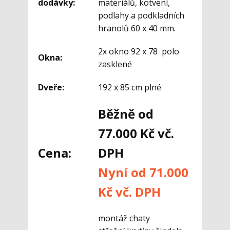
dodávky:
materiálů, kotvení,
podlahy a podkladních
hranolů 60 x 40 mm.
2x okno 92 x 78 polo
Okna:
zasklené
Dveře:
192 x 85 cm plné
Běžně od
77.000 Kč vč.
Cena:
DPH
Nyní od 71.000
Kč vč. DPH
montáž chaty