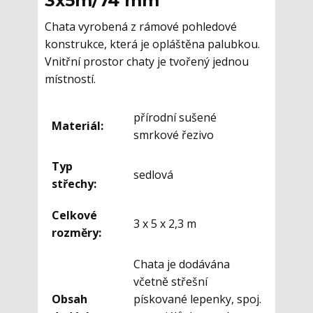
3x5m/74 mm
Chata vyrobená z rámové pohledové
konstrukce, která je opláštěna palubkou.
Vnitřní prostor chaty je tvořený jednou
místností.
přírodní sušené
Materiál:
smrkové řezivo
Typ
sedlová
střechy:
Celkové
3 x 5 x 2,3 m
rozměry:
Chata je dodávána
včetně střešní
Obsah
pískované lepenky, spoj.