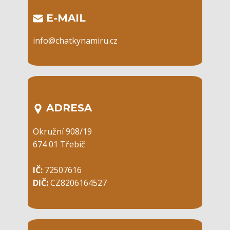
​E-MAIL
info@chatkynamiru.cz
ADRESA
Okružní 908/19
674 01 Třebíč
IČ:
72507616
DIČ:
CZ8206164527