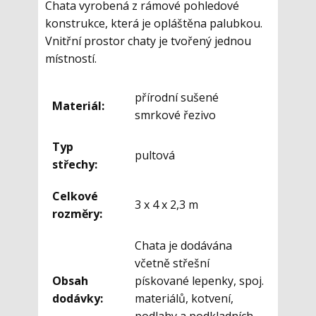
Chata vyrobená z rámové pohledové
konstrukce, která je opláštěna palubkou.
Vnitřní prostor chaty je tvořený jednou
místností.
přírodní sušené
Materiál:
smrkové řezivo
Typ
pultová
střechy:
Celkové
3 x 4 x 2,3 m
rozměry:
Chata je dodávána
včetně střešní
Obsah
pískované lepenky, spoj.
dodávky:
materiálů, kotvení,