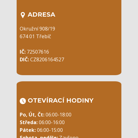
ADRESA
Okružní 908/19
674 01 Třebíč
IČ:
72507616
DIČ:
CZ8206164527
OTEVÍRACÍ ​HODINY
Po, Út, Čt:
06:00-18:00
Středa:
06:00-16:00
Pátek:
06:00-15:00
Sobota, neděle:
Zavřeno