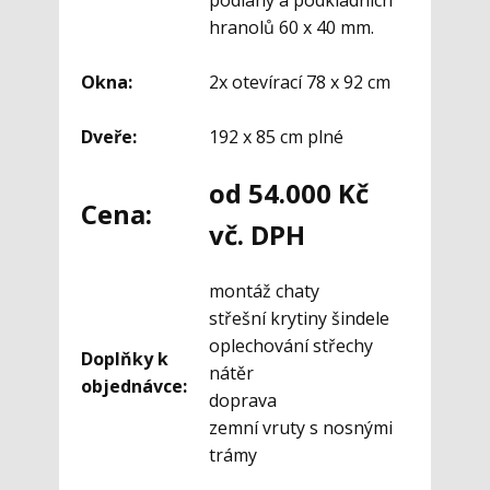
podlahy a podkladních
hranolů 60 x 40 mm.
Okna:
2x otevírací 78 x 92 cm
Dveře:
192 x 85 cm plné
od 54.000 Kč
Cena:
vč. DPH
montáž chaty
střešní krytiny šindele
oplechování střechy
Doplňky k
nátěr
objednávce:
doprava
zemní vruty s nosnými
trámy