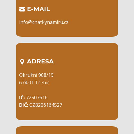
​E-MAIL
info@chatkynamiru.cz
ADRESA
Okružní 908/19
674 01 Třebíč
IČ:
72507616
DIČ:
CZ8206164527