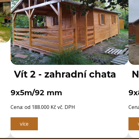
Vít 2 - zahradní chata
N
9x5m/92 mm
9x
Cena: ​od 188.000 Kč vč. DPH
Cena
více