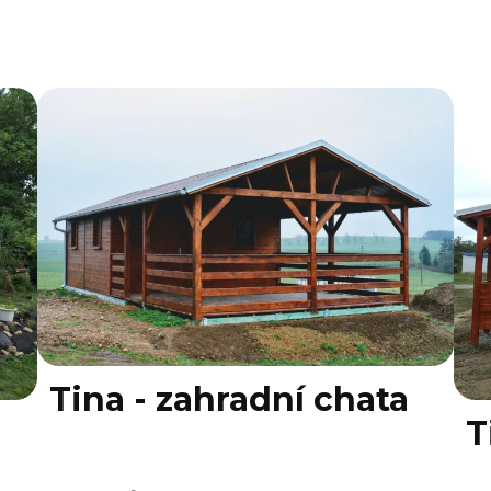
Tina - zahradní chata
T