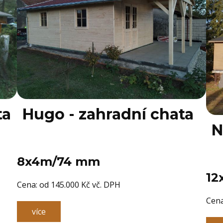
ta
Hugo - zahradní chata
N
8x4m/74 mm
12
Cena: ​od 145.000 Kč vč. DPH
Cena
více