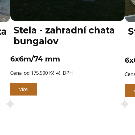
Stela - zahradní chata
ta
S
bungalov
6x6m/74 mm
6x
Cena: ​od 175.500 Kč vč. DPH
Cena
více