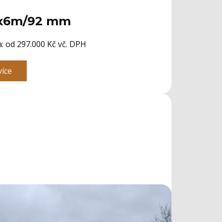
x6m/92 mm
: ​od 297.000 Kč vč. DPH
více