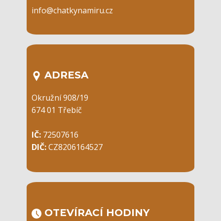
info@chatkynamiru.cz
ADRESA
Okružní 908/19
674 01 Třebíč
IČ:
72507616
DIČ:
CZ8206164527
OTEVÍRACÍ ​HODINY