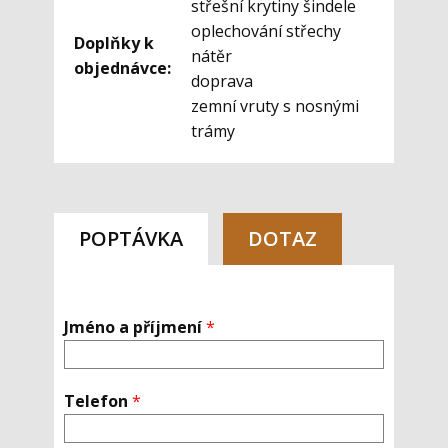
střešní krytiny šindele
oplechování střechy
Doplňky k
nátěr
objednávce:
doprava
zemní vruty s nosnými
trámy
POPTÁVKA
DOTAZ
Jméno a příjmení
*
Telefon
*