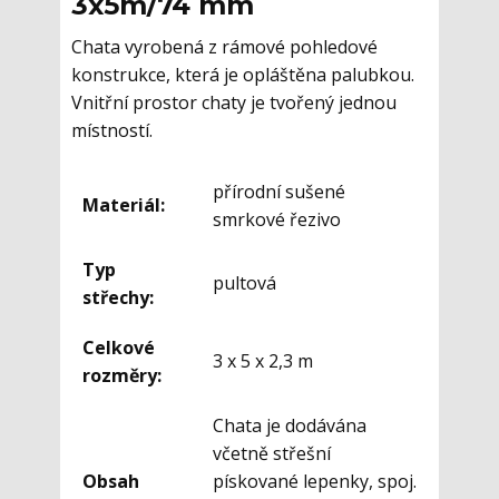
3x5m/74 mm
Chata vyrobená z rámové pohledové
konstrukce, která je opláštěna palubkou.
Vnitřní prostor chaty je tvořený jednou
místností.
přírodní sušené
Materiál:
smrkové řezivo
Typ
pultová
střechy:
Celkové
3 x 5 x 2,3 m
rozměry:
Chata je dodávána
včetně střešní
Obsah
pískované lepenky, spoj.