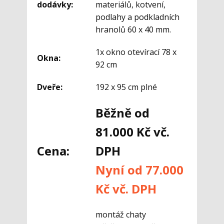
dodávky:
materiálů, kotvení,
podlahy a podkladních
hranolů 60 x 40 mm.
1x okno otevírací 78 x
Okna:
92 cm
Dveře:
192 x 95 cm plné
Běžně od
81.000 Kč vč.
Cena:
DPH
Nyní od 77.000
Kč vč. DPH
montáž chaty